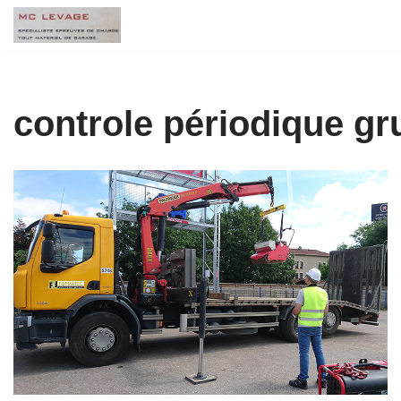
Aller
au
contenu
controle périodique gru